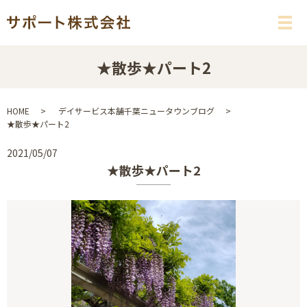
メ
★散歩★パート2
HOME
デイサービス本舗千葉ニュータウンブログ
★散歩★パート2
2021/05/07
★散歩★パート2