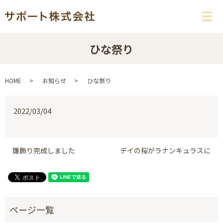
メ
ひな祭り
HOME
お知らせ
ひな祭り
2022/03/04
雛飾り完成しました
デイの桜がラナンキュラスに