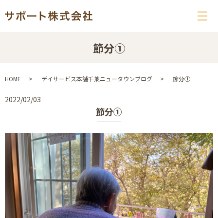
メ
節分①
HOME
デイサービス本舗千葉ニュータウンブログ
節分①
2022/02/03
節分①