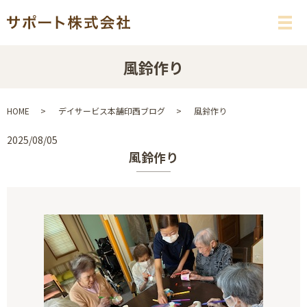
メ
風鈴作り
HOME
デイサービス本舗印西ブログ
風鈴作り
2025/08/05
風鈴作り